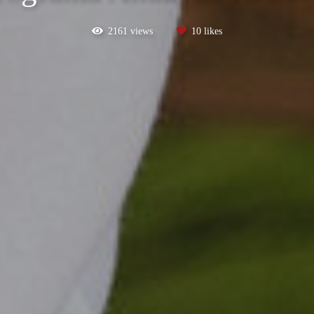
2161
views
10
likes