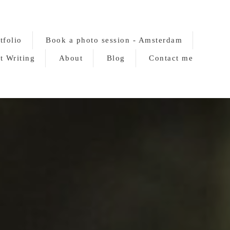
tfolio
Book a photo session - Amsterdam
t Writing
About
Blog
Contact me