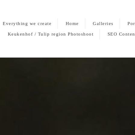
Everything we create
Home
Galleries
Por
Keukenhof / Tulip region Photoshoot
SEO Conten